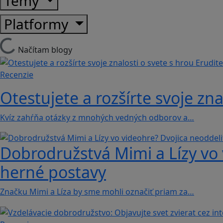
Témy
Platformy
Načítam blogy
Recenzie
Otestujete a rozšírte svoje zna
Kvíz zahŕňa otázky z mnohých vedných odborov a…
Dobrodružstvá Mimi a Lízy vo 
herné postavy
Značku Mimi a Líza by sme mohli označiť priam za…