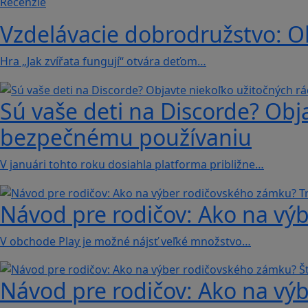
Recenzie
Vzdelávacie dobrodružstvo: Obj
Hra „Jak zvířata fungují“ otvára deťom…
Sú vaše deti na Discorde? Obj
bezpečnému používaniu
V januári tohto roku dosiahla platforma približne…
Návod pre rodičov: Ako na výb
V obchode Play je možné nájsť veľké množstvo…
Návod pre rodičov: Ako na výb