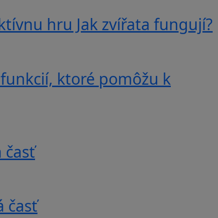
tívnu hru Jak zvířata fungují?
 funkcií, ktoré pomôžu k
 časť
 časť