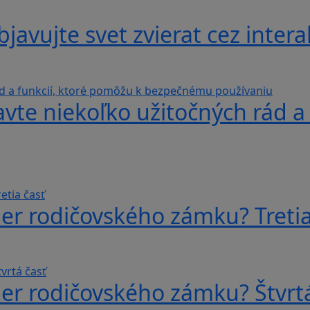
avujte svet zvierat cez interak
avte niekoľko užitočných rád a
er rodičovského zámku? Tretia
er rodičovského zámku? Štvrtá