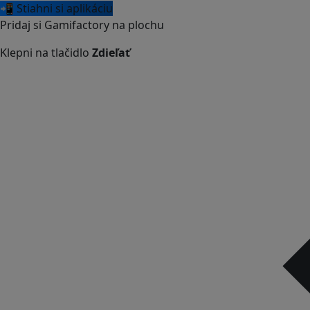
📲 Stiahni si aplikáciu
Pridaj si Gamifactory na plochu
Klepni na tlačidlo
Zdieľať