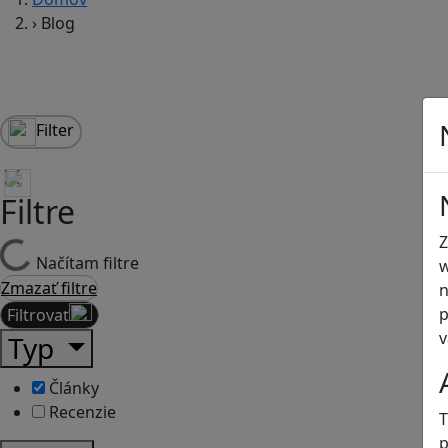
›
Blog
Filter
Filtre
Z
Načítam filtre
w
Zmazať filtre
n
p
Filtrovať
v
Typ
Články
Recenzie
T
p