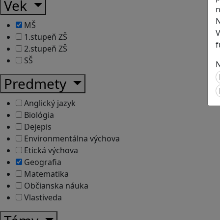
Vek
n
N
MŠ
V
1.stupeň ZŠ
f
2.stupeň ZŠ
SŠ
N
Predmety
Anglický jazyk
Biológia
Dejepis
Environmentálna výchova
Etická výchova
Geografia
Matematika
Občianska náuka
Vlastiveda