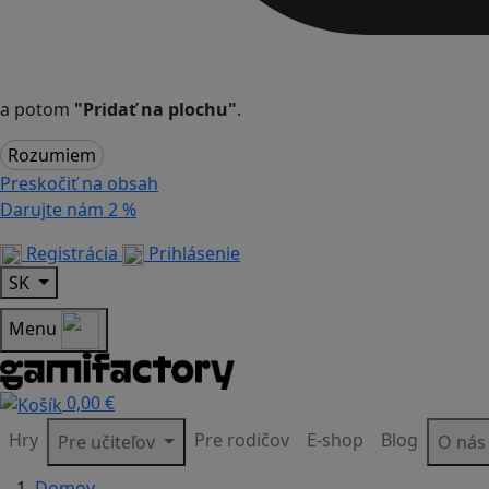
a potom
"Pridať na plochu"
.
Rozumiem
Preskočiť na obsah
Darujte nám
2 %
Registrácia
Prihlásenie
SK
Menu
0,00 €
Hry
Pre rodičov
E-shop
Blog
Pre učiteľov
O ná
Domov