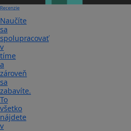
Recenzie
Naučíte
sa
spolupracovať
v
tíme
a
zároveň
sa
zabavíte.
To
všetko
nájdete
v