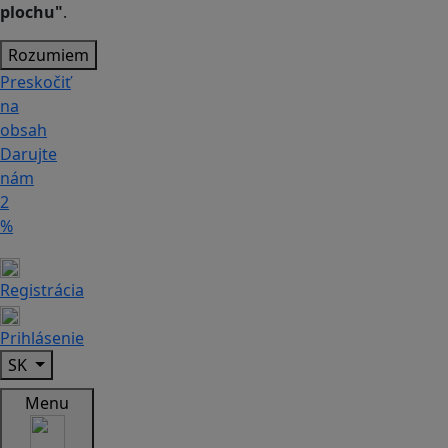
plochu"
.
Rozumiem
Preskočiť
na
obsah
Darujte
nám
2
%
Registrácia
Prihlásenie
SK
Menu