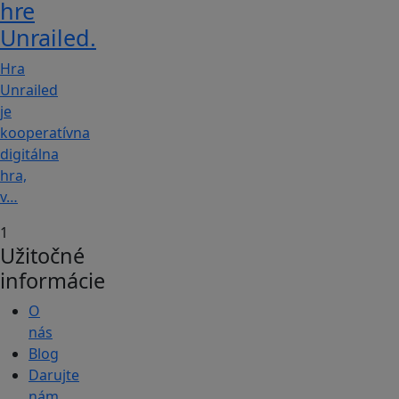
hre
Unrailed.
Hra
Unrailed
je
kooperatívna
digitálna
hra,
v…
1
Užitočné
informácie
O
nás
Blog
Darujte
nám