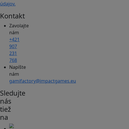
údajov.
Kontakt
Zavolajte
nám
+421
907
231
768
Napíšte
nám
gamifactory@impactgames.eu
Sledujte
nás
tiež
na