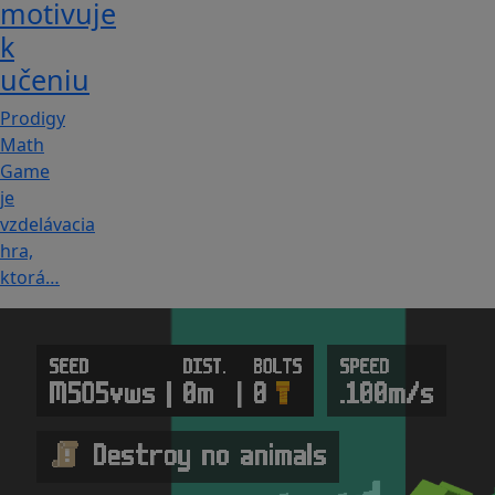
motivuje
k
učeniu
Prodigy
Math
Game
je
vzdelávacia
hra,
ktorá…