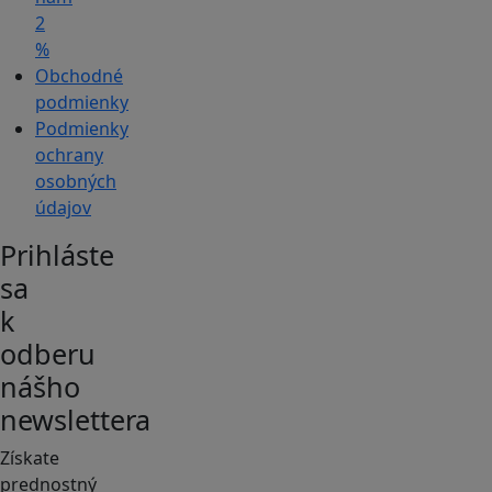
2
%
Obchodné
podmienky
Podmienky
ochrany
osobných
údajov
Prihláste
sa
k
odberu
nášho
newslettera
Získate
prednostný