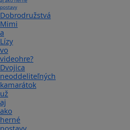
Dobrodružstvá
Mimi
a
Lízy
vo
videohre?
Dvojica
neoddeliteľných
kamarátok
už
aj
ako
herné
postavy