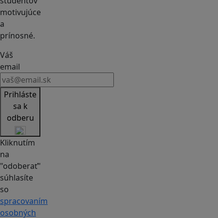
študentov
motivujúce
a
prínosné.
Váš
email
Prihláste
sa k
odberu
Kliknutím
na
"odoberať"
súhlasíte
so
spracovaním
osobných