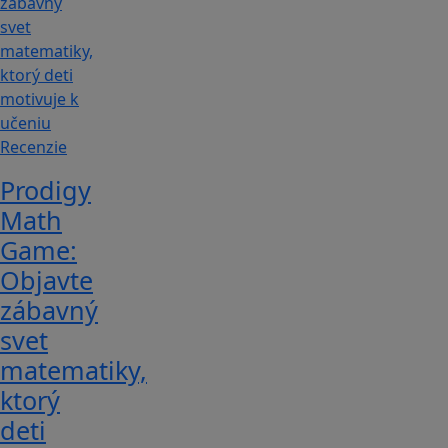
Recenzie
Prodigy
Math
Game:
Objavte
zábavný
svet
matematiky,
ktorý
deti