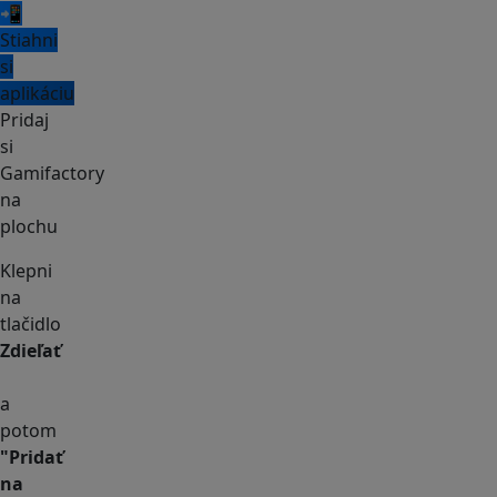
📲
Stiahni
si
aplikáciu
Pridaj
si
Gamifactory
na
plochu
Klepni
na
tlačidlo
Zdieľať
a
potom
"Pridať
na