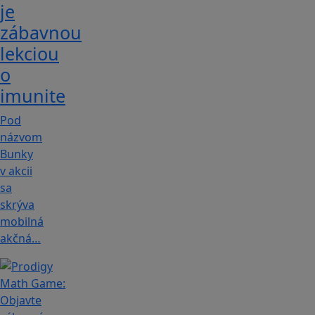
je
zábavnou
lekciou
o
imunite
Pod
názvom
Bunky
v akcii
sa
skrýva
mobilná
akčná…