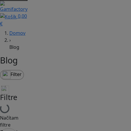
0,00
€
Domov
›
Blog
Blog
Filter
Filtre
Načítam
filtre