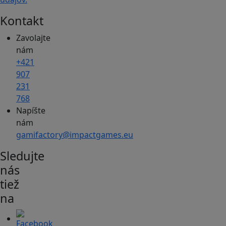
Kontakt
Zavolajte
nám
+421
907
231
768
Napíšte
nám
gamifactory@impactgames.eu
Sledujte
nás
tiež
na