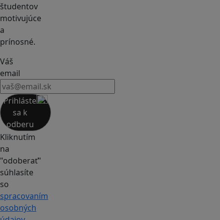
študentov
motivujúce
a
prínosné.
Váš
email
Prihláste
sa k
odberu
Kliknutím
na
"odoberať"
súhlasíte
so
spracovaním
osobných
údajov.