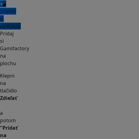
📲
Stiahni
si
aplikáciu
Pridaj
si
Gamifactory
na
plochu
Klepni
na
tlačidlo
Zdieľať
a
potom
"Pridať
na