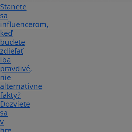
Stanete
sa
influencerom,
keď
budete
zdieľať
iba
pravdivé,
nie
alternatívne
fakty?
Dozviete
sa
v
hre