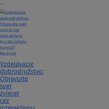
…
Recenzie
Vzdelávacie
dobrodružstvo:
Objavujte
svet
zvierat
cez
interaktívnu