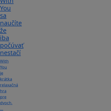
With
You
sa
naučíte
že
iba
počúvať
nestačí
With
You
je
krátka
relaxačná
hra
pre
dvoch.
…