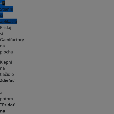
📲
Stiahni
si
aplikáciu
Pridaj
si
Gamifactory
na
plochu
Klepni
na
tlačidlo
Zdieľať
a
potom
"Pridať
na