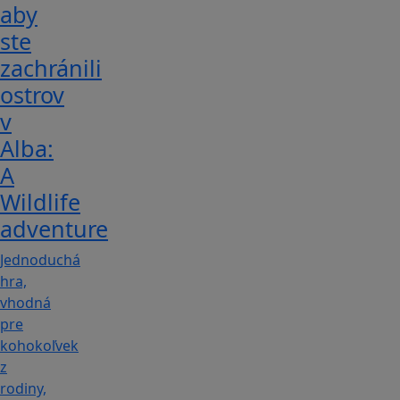
aby
ste
zachránili
ostrov
v
Alba:
A
Wildlife
adventure
Jednoduchá
hra,
vhodná
pre
kohokoľvek
z
rodiny,