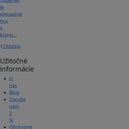
Together
je
simulačná
hra,
v
ktorej…
1
2
3
ďalšia
Užitočné
informácie
O
nás
Blog
Darujte
nám
2
%
Obchodné