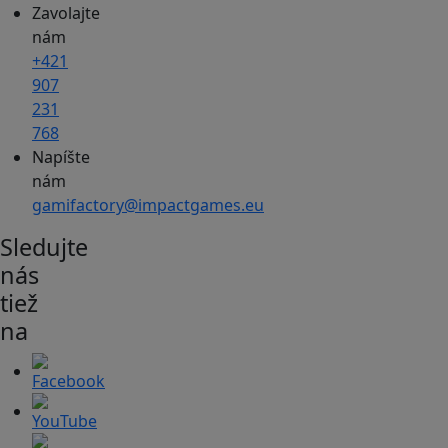
Zavolajte
nám
+421
907
231
768
Napíšte
nám
gamifactory@impactgames.eu
Sledujte
nás
tiež
na