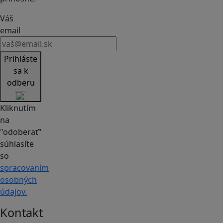
Váš
email
Prihláste
sa k
odberu
Kliknutím
na
"odoberať"
súhlasíte
so
spracovaním
osobných
údajov.
Kontakt