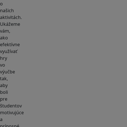
o
našich
aktivitách.
Ukážeme
vám,
ako
efektívne
využívať
hry
vo
výučbe
tak,
aby
boli
pre
študentov
motivujúce
a
prínosné.