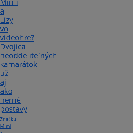
Mimi
a
Lízy
vo
videohre?
Dvojica
neoddeliteľných
kamarátok
už
aj
ako
herné
postavy
Značku
Mimi