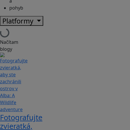
a
pohyb
Platformy
Načítam
blogy
Fotografujte
zvieratká,