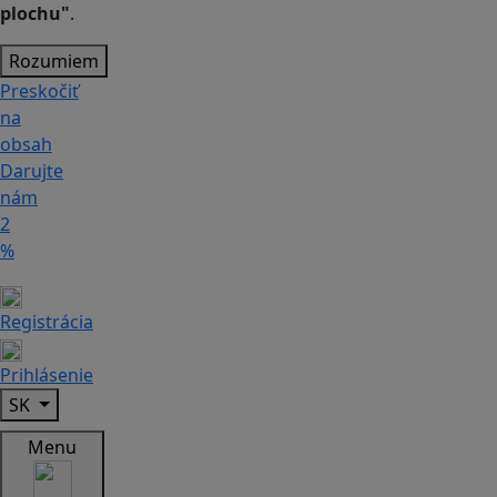
plochu"
.
Rozumiem
Preskočiť
na
obsah
Darujte
nám
2
%
Registrácia
Prihlásenie
SK
Menu