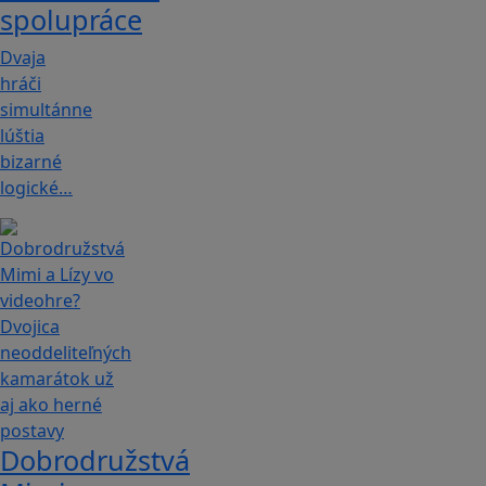
spolupráce
Dvaja
hráči
simultánne
lúštia
bizarné
logické…
Dobrodružstvá