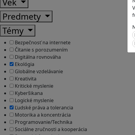
Vek
N
V
Predmety
f
N
Témy
Bezpečnosť na internete
Čítanie s porozumením
Digitálna rovnováha
Ekológia
Globálne vzdelávanie
Kreativita
Kritické myslenie
Kyberšikana
Logické myslenie
Ľudské práva a tolerancia
Motorika a koncentrácia
Programovanie/Technika
Sociálne zručnosti a kooperácia