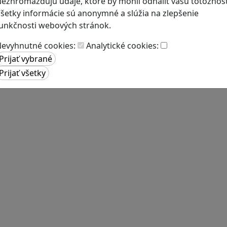
ezhromažďujú údaje, ktoré by mohli odhaliť vašu totožnosť
šetky informácie sú anonymné a slúžia na zlepšenie
unkčnosti webových stránok.
evyhnutné cookies:
Analytické cookies: