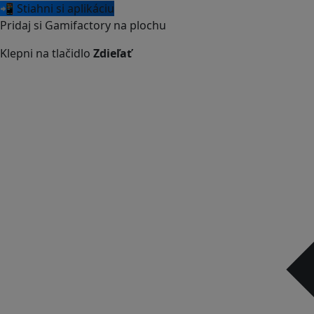
📲 Stiahni si aplikáciu
Pridaj si Gamifactory na plochu
Klepni na tlačidlo
Zdieľať