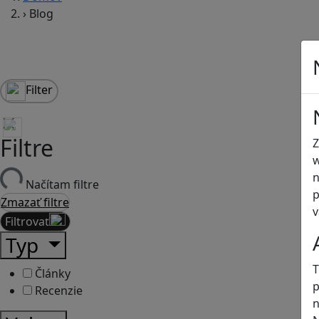
›
Blog
Filter
Filtre
Z
w
n
Načítam filtre
p
Zmazať filtre
v
Filtrovať
Typ
T
Články
p
Recenzie
n