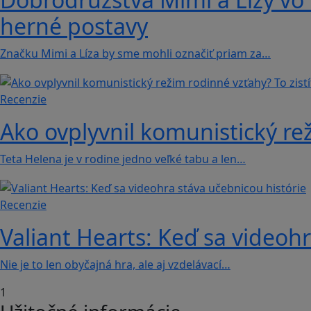
herné postavy
Značku Mimi a Líza by sme mohli označiť priam za…
Recenzie
Ako ovplyvnil komunistický rež
Teta Helena je v rodine jedno veľké tabu a len…
Recenzie
Valiant Hearts: Keď sa videohr
Nie je to len obyčajná hra, ale aj vzdelávací…
1