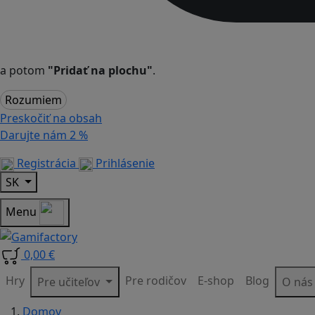
a potom
"Pridať na plochu"
.
Rozumiem
Preskočiť na obsah
Darujte nám
2 %
Registrácia
Prihlásenie
SK
Menu
0,00 €
Hry
Pre rodičov
E-shop
Blog
Pre učiteľov
O ná
Domov