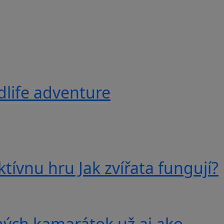
ldlife adventure
tívnu hru Jak zvířata fungují?
ných kamarátok už aj ako