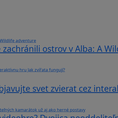
 zachránili ostrov v Alba: A Wi
avujte svet zvierat cez interak
videohre? Dvojica neoddeliteľ