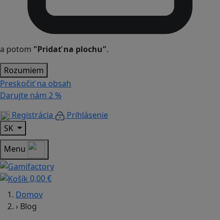
a potom
"Pridať na plochu"
.
Rozumiem
Preskočiť na obsah
Darujte nám
2 %
Registrácia
Prihlásenie
SK
Menu
0,00 €
Domov
›
Blog