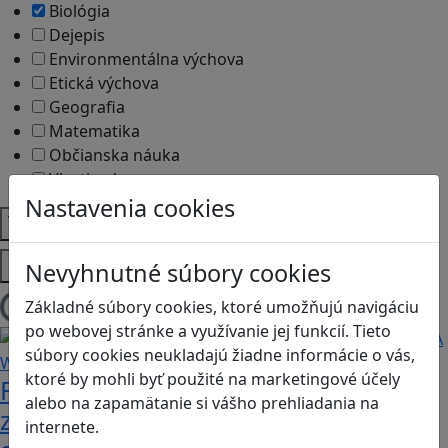
Biológia
Dejepis
Environmentálna výchova
Etická výchova
Geografia
Matematika
Občianska náuka
Vlastiveda
Nastavenia cookies
Témy
Platformy
Nevyhnutné súbory cookies
Základné súbory cookies, ktoré umožňujú navigáciu
Načítam blogy
po webovej stránke a využívanie jej funkcií. Tieto
súbory cookies neukladajú žiadne informácie o vás,
ktoré by mohli byť použité na marketingové účely
Fotografujte zvieratká, aby ste
alebo na zapamätanie si vášho prehliadania na
zachránili ostrov v Alba: A Wildlife
internete.