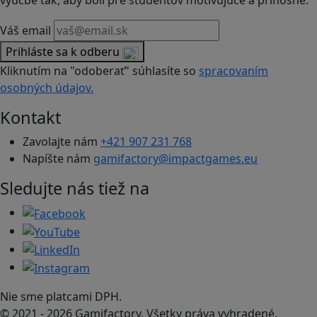
výučbe tak, aby boli pre študentov motivujúce a prínosné.
Váš email
Prihláste sa k odberu
Kliknutím na "odoberať" súhlasíte so
spracovaním
osobných údajov.
Kontakt
Zavolajte nám
+421 907 231 768
Napíšte nám
gamifactory@impactgames.eu
Sledujte nás tiež na
Nie sme platcami DPH.
© 2021 - 2026 Gamifactory. Všetky práva vyhradené.