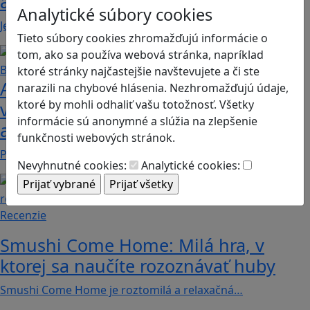
adventure
Analytické súbory cookies
Jednoduchá hra, vhodná pre kohokoľvek z rodiny,…
Tieto súbory cookies zhromažďujú informácie o
tom, ako sa používa webová stránka, napríklad
ktoré stránky najčastejšie navštevujete a či ste
Ako biele krvinky bojujú proti
narazili na chybové hlásenia. Nezhromažďujú údaje,
ktoré by mohli odhaliť vašu totožnosť. Všetky
vírusom a baktériám? Hra Bunky v
informácie sú anonymné a slúžia na zlepšenie
akcii je zábavnou lekciou o imunite
funkčnosti webových stránok.
Pod názvom Bunky v akcii sa skrýva mobilná akčná…
Nevyhnutné cookies:
Analytické cookies:
Recenzie
Smushi Come Home: Milá hra, v
ktorej sa naučíte rozoznávať huby
Smushi Come Home je roztomilá a relaxačná…