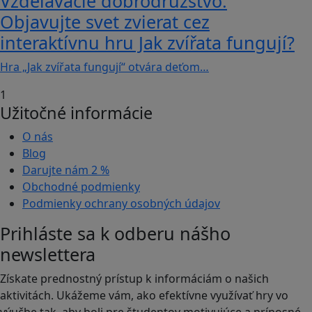
Vzdelávacie dobrodružstvo:
Objavujte svet zvierat cez
interaktívnu hru Jak zvířata fungují?
Hra „Jak zvířata fungují“ otvára deťom…
1
Užitočné informácie
O nás
Blog
Darujte nám
2 %
Obchodné podmienky
Podmienky ochrany osobných údajov
Prihláste sa k odberu nášho
newslettera
Získate prednostný prístup k informáciám o našich
aktivitách. Ukážeme vám, ako efektívne využívať hry vo