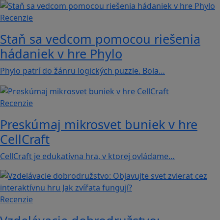
Recenzie
Staň sa vedcom pomocou riešenia
hádaniek v hre Phylo
Phylo patrí do žánru logických puzzle. Bola…
Recenzie
Preskúmaj mikrosvet buniek v hre
CellCraft
CellCraft je edukatívna hra, v ktorej ovládame…
Recenzie