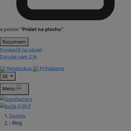
a potom
"Pridať na plochu"
.
Rozumiem
Preskočiť na obsah
Darujte nám
2 %
Registrácia
Prihlásenie
SK
Menu
0,00 €
Domov
›
Blog