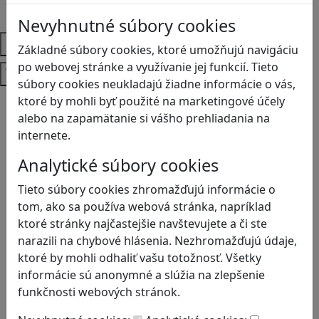
SŠ
Nevyhnutné súbory cookies
Predmety
Základné súbory cookies, ktoré umožňujú navigáciu
po webovej stránke a využívanie jej funkcií. Tieto
Témy
súbory cookies neukladajú žiadne informácie o vás,
Bezpečnosť na internete
ktoré by mohli byť použité na marketingové účely
Čítanie s porozumením
alebo na zapamätanie si vášho prehliadania na
Digitálna rovnováha
internete.
Ekológia
Analytické súbory cookies
Globálne vzdelávanie
Kreativita
Tieto súbory cookies zhromažďujú informácie o
Kritické myslenie
tom, ako sa používa webová stránka, napríklad
Kyberšikana
ktoré stránky najčastejšie navštevujete a či ste
Logické myslenie
narazili na chybové hlásenia. Nezhromažďujú údaje,
Ľudské práva a tolerancia
ktoré by mohli odhaliť vašu totožnosť. Všetky
Motorika a koncentrácia
informácie sú anonymné a slúžia na zlepšenie
Programovanie/Technika
funkčnosti webových stránok.
Sociálne zručnosti a kooperácia