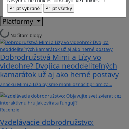
Nevyhnutné cookies:
Analytické cookies:
Strategické myslenie
Zdravie a pohyb
Platformy
Načítam blogy
Dobrodružstvá Mimi a Lízy vo
videohre? Dvojica neoddeliteľných
kamarátok už aj ako herné postavy
Značku Mimi a Líza by sme mohli označiť priam za…
Recenzie
Vzdelávacie dobrodružstvo: