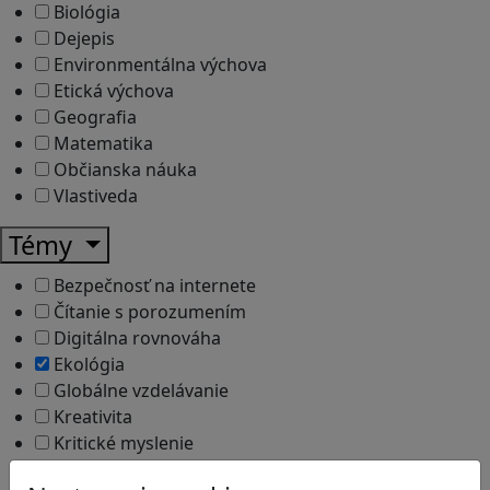
Biológia
Dejepis
Environmentálna výchova
Etická výchova
Geografia
Matematika
Občianska náuka
Vlastiveda
Témy
Bezpečnosť na internete
Čítanie s porozumením
Digitálna rovnováha
Ekológia
Globálne vzdelávanie
Kreativita
Kritické myslenie
Kyberšikana