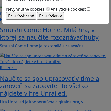
Nevyhnutné cookies:
Analytické cookies:
Recenzie
Smushi Come Home: Milá hra, v
ktorej sa naučíte rozoznávať huby
Smushi Come Home je roztomilá a relaxačná…
Recenzie
Naučíte sa spolupracovať v tíme a
zároveň sa zabavíte. To všetko
nájdete v hre Unrailed.
Hra Unrailed je kooperatívna digitálna hra, v…