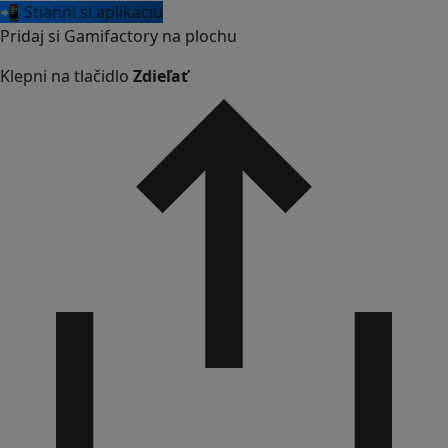
📲 Stiahni si aplikáciu
Pridaj si Gamifactory na plochu
Klepni na tlačidlo
Zdieľať