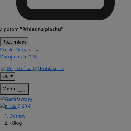
a potom
"Pridať na plochu"
.
Rozumiem
Preskočiť na obsah
Darujte nám
2 %
Registrácia
Prihlásenie
SK
Menu
0,00 €
Domov
›
Blog