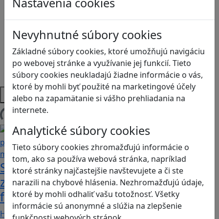
Nastavenia cookies
Logické myslenie
Ľudské práva a tolerancia
Motorika a koncentrácia
Nevyhnutné súbory cookies
Programovanie/Technika
Sociálne zručnosti a kooperácia
Základné súbory cookies, ktoré umožňujú navigáciu
Strategické myslenie
po webovej stránke a využívanie jej funkcií. Tieto
Zdravie a pohyb
súbory cookies neukladajú žiadne informácie o vás,
ktoré by mohli byť použité na marketingové účely
Platformy
alebo na zapamätanie si vášho prehliadania na
internete.
Načítam blogy
Analytické súbory cookies
Tieto súbory cookies zhromažďujú informácie o
tom, ako sa používa webová stránka, napríklad
Stanete sa influencerom, keď budete
ktoré stránky najčastejšie navštevujete a či ste
zdieľať iba pravdivé, nie alternatívne
narazili na chybové hlásenia. Nezhromažďujú údaje,
fakty? Dozviete sa v hre Follow me
ktoré by mohli odhaliť vašu totožnosť. Všetky
informácie sú anonymné a slúžia na zlepšenie
Hráči a hráčky sa stávajú používateľmi/kami…
funkčnosti webových stránok.