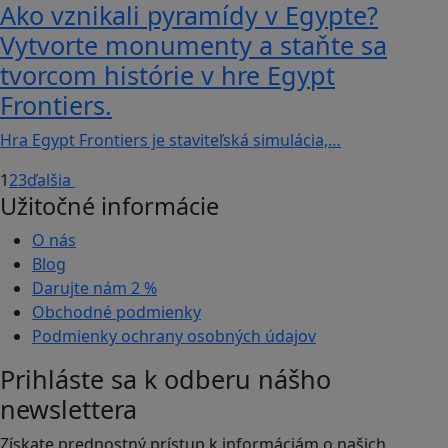
Ako vznikali pyramídy v Egypte?
Vytvorte monumenty a staňte sa
tvorcom histórie v hre Egypt
Frontiers.
Hra Egypt Frontiers je staviteľská simulácia,…
1
2
3
ďalšia
Užitočné informácie
O nás
Blog
Darujte nám
2 %
Obchodné podmienky
Podmienky ochrany osobných údajov
Prihláste sa k odberu nášho
newslettera
Získate prednostný prístup k informáciám o našich