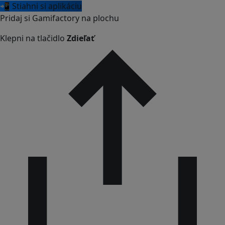
📲 Stiahni si aplikáciu
Pridaj si Gamifactory na plochu
Klepni na tlačidlo
Zdieľať