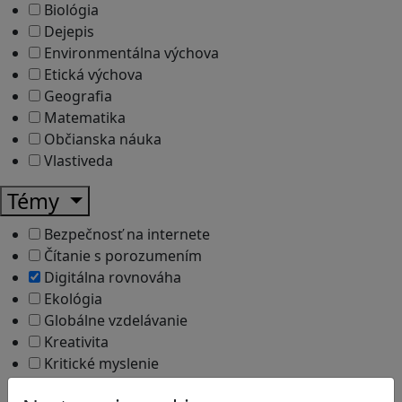
Biológia
Dejepis
Environmentálna výchova
Etická výchova
Geografia
Matematika
Občianska náuka
Vlastiveda
Témy
Bezpečnosť na internete
Čítanie s porozumením
Digitálna rovnováha
Ekológia
Globálne vzdelávanie
Kreativita
Kritické myslenie
Kyberšikana