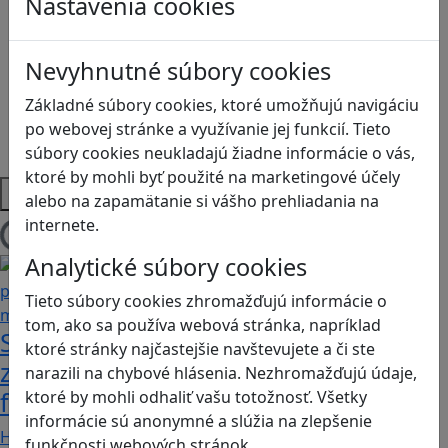
Nastavenia cookies
Logické myslenie
Ľudské práva a tolerancia
Motorika a koncentrácia
Nevyhnutné súbory cookies
Programovanie/Technika
Sociálne zručnosti a kooperácia
Základné súbory cookies, ktoré umožňujú navigáciu
Strategické myslenie
po webovej stránke a využívanie jej funkcií. Tieto
Zdravie a pohyb
súbory cookies neukladajú žiadne informácie o vás,
ktoré by mohli byť použité na marketingové účely
Platformy
alebo na zapamätanie si vášho prehliadania na
internete.
Načítam blogy
Analytické súbory cookies
Tieto súbory cookies zhromažďujú informácie o
tom, ako sa používa webová stránka, napríklad
Stanete sa influencerom, keď budete
ktoré stránky najčastejšie navštevujete a či ste
zdieľať iba pravdivé, nie alternatívne
narazili na chybové hlásenia. Nezhromažďujú údaje,
fakty? Dozviete sa v hre Follow me
ktoré by mohli odhaliť vašu totožnosť. Všetky
informácie sú anonymné a slúžia na zlepšenie
Hráči a hráčky sa stávajú používateľmi/kami…
funkčnosti webových stránok.