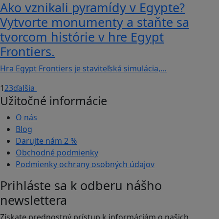
Ako vznikali pyramídy v Egypte?
Vytvorte monumenty a staňte sa
tvorcom histórie v hre Egypt
Frontiers.
Hra Egypt Frontiers je staviteľská simulácia,…
1
2
3
ďalšia
Užitočné informácie
O nás
Blog
Darujte nám
2 %
Obchodné podmienky
Podmienky ochrany osobných údajov
Prihláste sa k odberu nášho
newslettera
Získate prednostný prístup k informáciám o našich