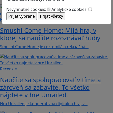
Nevyhnutné cookies:
Analytické cookies:
Recenzie
Smushi Come Home: Milá hra, v
ktorej sa naučíte rozoznávať huby
Smushi Come Home je roztomilá a relaxačná…
Recenzie
Naučíte sa spolupracovať v tíme a
zároveň sa zabavíte. To všetko
nájdete v hre Unrailed.
Hra Unrailed je kooperatívna digitálna hra, v…