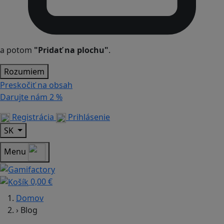
a potom
"Pridať na plochu"
.
Rozumiem
Preskočiť na obsah
Darujte nám
2 %
Registrácia
Prihlásenie
SK
Menu
0,00 €
Domov
›
Blog