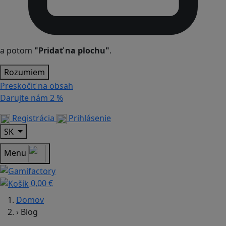
a potom
"Pridať na plochu"
.
Rozumiem
Preskočiť na obsah
Darujte nám
2 %
Registrácia
Prihlásenie
SK
Menu
0,00 €
Domov
›
Blog