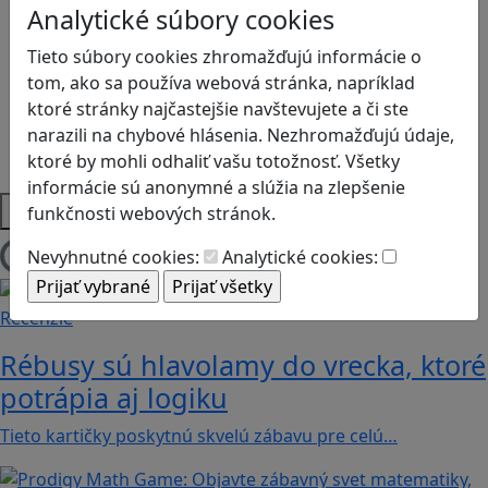
Logické myslenie
Analytické súbory cookies
Ľudské práva a tolerancia
Tieto súbory cookies zhromažďujú informácie o
Motorika a koncentrácia
tom, ako sa používa webová stránka, napríklad
Programovanie/Technika
ktoré stránky najčastejšie navštevujete a či ste
Sociálne zručnosti a kooperácia
narazili na chybové hlásenia. Nezhromažďujú údaje,
Strategické myslenie
ktoré by mohli odhaliť vašu totožnosť. Všetky
Zdravie a pohyb
informácie sú anonymné a slúžia na zlepšenie
Platformy
funkčnosti webových stránok.
Nevyhnutné cookies:
Analytické cookies:
Načítam blogy
Recenzie
Rébusy sú hlavolamy do vrecka, ktoré
potrápia aj logiku
Tieto kartičky poskytnú skvelú zábavu pre celú…