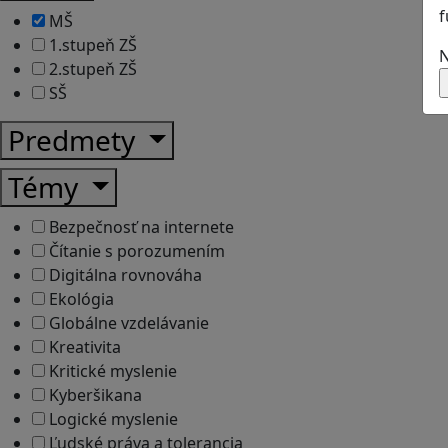
f
MŠ
1.stupeň ZŠ
N
2.stupeň ZŠ
SŠ
Predmety
Témy
Bezpečnosť na internete
Čítanie s porozumením
Digitálna rovnováha
Ekológia
Globálne vzdelávanie
Kreativita
Kritické myslenie
Kyberšikana
Logické myslenie
Ľudské práva a tolerancia