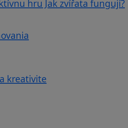
tívnu hru Jak zvířata fungují?
movania
a kreativite