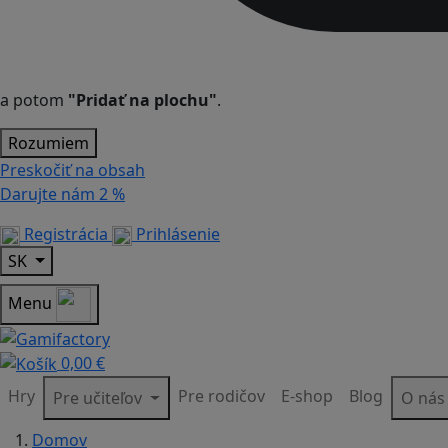
a potom
"Pridať na plochu"
.
Rozumiem
Preskočiť na obsah
Darujte nám
2 %
Registrácia
Prihlásenie
SK
Menu
0,00 €
Hry
Pre rodičov
E-shop
Blog
Pre učiteľov
O ná
Domov