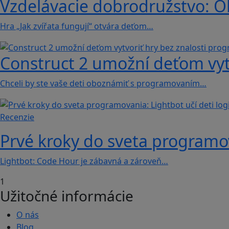
Vzdelávacie dobrodružstvo: Obj
Hra „Jak zvířata fungují“ otvára deťom…
Construct 2 umožní deťom vyt
Chceli by ste vaše deti oboznámiť s programovaním…
Recenzie
Prvé kroky do sveta programova
Lightbot: Code Hour je zábavná a zároveň…
1
Užitočné informácie
O nás
Blog