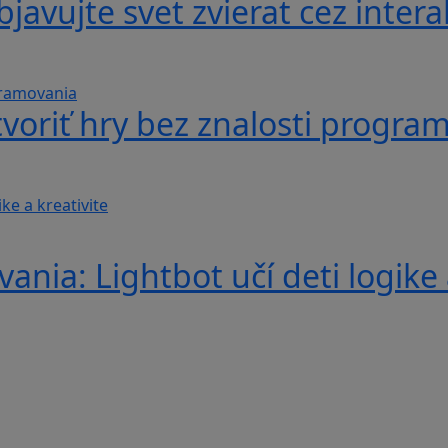
avujte svet zvierat cez interak
voriť hry bez znalosti progra
nia: Lightbot učí deti logike 