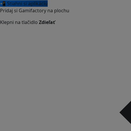
📲 Stiahni si aplikáciu
Pridaj si Gamifactory na plochu
Klepni na tlačidlo
Zdieľať