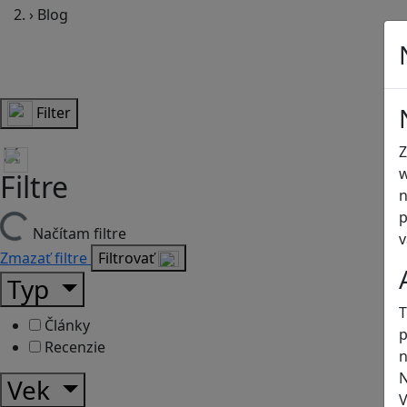
›
Blog
Filter
Z
w
Filtre
n
p
Načítam filtre
v
Zmazať filtre
Filtrovať
Typ
T
Články
p
Recenzie
n
N
Vek
V