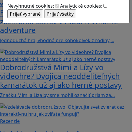
Nevyhnutné cookies:
Analytické cookies:
Fotografujte zvieratká, aby ste
zachránili ostrov v Alba: A Wildlife
adventure
Jednoduchá hra, vhodná pre kohokoľvek z rodiny,…
Dobrodružstvá Mimi a Lízy vo
videohre? Dvojica neoddeliteľných
kamarátok už aj ako herné postavy
Značku Mimi a Líza by sme mohli označiť priam za…
Recenzie