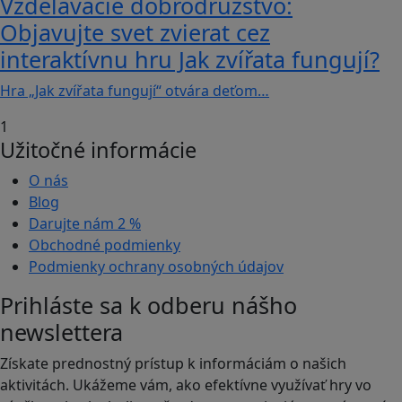
Vzdelávacie dobrodružstvo:
Objavujte svet zvierat cez
interaktívnu hru Jak zvířata fungují?
Hra „Jak zvířata fungují“ otvára deťom…
1
Užitočné informácie
O nás
Blog
Darujte nám
2 %
Obchodné podmienky
Podmienky ochrany osobných údajov
Prihláste sa k odberu nášho
newslettera
Získate prednostný prístup k informáciám o našich
aktivitách. Ukážeme vám, ako efektívne využívať hry vo