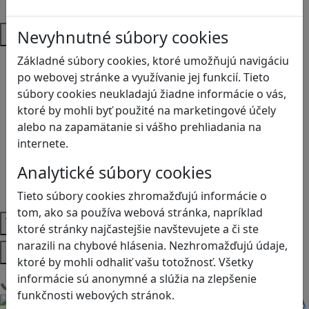
SŠ
Predmety
Nevyhnutné súbory cookies
Anglický jazyk
Základné súbory cookies, ktoré umožňujú navigáciu
Biológia
po webovej stránke a využívanie jej funkcií. Tieto
Dejepis
súbory cookies neukladajú žiadne informácie o vás,
Environmentálna výchova
ktoré by mohli byť použité na marketingové účely
Etická výchova
alebo na zapamätanie si vášho prehliadania na
Geografia
internete.
Matematika
Analytické súbory cookies
Občianska náuka
Vlastiveda
Tieto súbory cookies zhromažďujú informácie o
tom, ako sa používa webová stránka, napríklad
Témy
ktoré stránky najčastejšie navštevujete a či ste
narazili na chybové hlásenia. Nezhromažďujú údaje,
Platformy
ktoré by mohli odhaliť vašu totožnosť. Všetky
informácie sú anonymné a slúžia na zlepšenie
Načítam blogy
funkčnosti webových stránok.