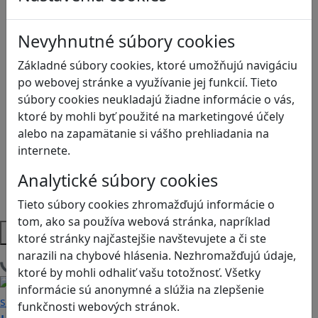
Ekológia
Globálne vzdelávanie
Nevyhnutné súbory cookies
Kreativita
Kritické myslenie
Základné súbory cookies, ktoré umožňujú navigáciu
Kyberšikana
po webovej stránke a využívanie jej funkcií. Tieto
Logické myslenie
súbory cookies neukladajú žiadne informácie o vás,
Ľudské práva a tolerancia
ktoré by mohli byť použité na marketingové účely
Motorika a koncentrácia
alebo na zapamätanie si vášho prehliadania na
Programovanie/Technika
internete.
Sociálne zručnosti a kooperácia
Analytické súbory cookies
Strategické myslenie
Zdravie a pohyb
Tieto súbory cookies zhromažďujú informácie o
tom, ako sa používa webová stránka, napríklad
Platformy
ktoré stránky najčastejšie navštevujete a či ste
narazili na chybové hlásenia. Nezhromažďujú údaje,
Načítam blogy
ktoré by mohli odhaliť vašu totožnosť. Všetky
informácie sú anonymné a slúžia na zlepšenie
funkčnosti webových stránok.