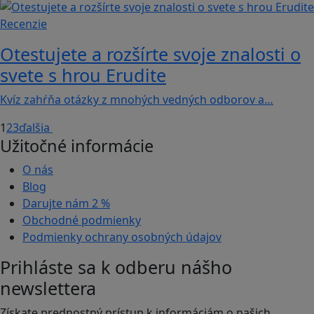
Recenzie
Otestujete a rozšírte svoje znalosti o
svete s hrou Erudite
Kvíz zahŕňa otázky z mnohých vedných odborov a…
1
2
3
ďalšia
Užitočné informácie
O nás
Blog
Darujte nám
2 %
Obchodné podmienky
Podmienky ochrany osobných údajov
Prihláste sa k odberu nášho
newslettera
Získate prednostný prístup k informáciám o našich