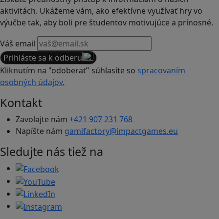
aktivitách. Ukážeme vám, ako efektívne využívať hry vo
výučbe tak, aby boli pre študentov motivujúce a prínosné.
Váš email
Prihláste sa k odberu
Kliknutím na "odoberať" súhlasíte so
spracovaním
osobných údajov.
Kontakt
Zavolajte nám
+421 907 231 768
Napíšte nám
gamifactory@impactgames.eu
Sledujte nás tiež na