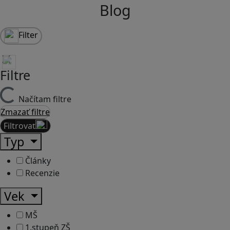
Blog
Filter
Filtre
Načítam filtre
Zmazať filtre
Filtrovať
Typ
Články
Recenzie
Vek
MŠ
1.stupeň ZŠ