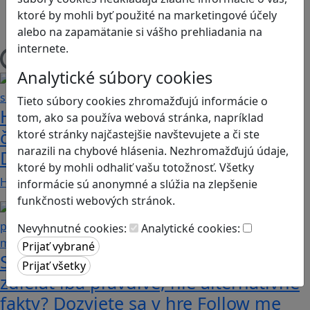
Herná konzola
ktoré by mohli byť použité na marketingové účely
Stolové, kartové
alebo na zapamätanie si vášho prehliadania na
internete.
Načítam blogy
Analytické súbory cookies
Tieto súbory cookies zhromažďujú informácie o
Heritage Quest AR: Vráťte sa do
tom, ako sa používa webová stránka, napríklad
časov, keď Rímska ríša siahala až po
ktoré stránky najčastejšie navštevujete a či ste
narazili na chybové hlásenia. Nezhromažďujú údaje,
Dunaj
ktoré by mohli odhaliť vašu totožnosť. Všetky
Heritage Quest AR je mobilná hra, ktorá ponúka…
informácie sú anonymné a slúžia na zlepšenie
funkčnosti webových stránok.
Nevyhnutné cookies:
Analytické cookies:
Stanete sa influencerom, keď budete
zdieľať iba pravdivé, nie alternatívne
fakty? Dozviete sa v hre Follow me