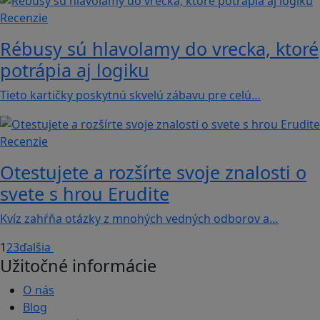
Recenzie
Rébusy sú hlavolamy do vrecka, ktoré
potrápia aj logiku
Tieto kartičky poskytnú skvelú zábavu pre celú…
Recenzie
Otestujete a rozšírte svoje znalosti o
svete s hrou Erudite
Kvíz zahŕňa otázky z mnohých vedných odborov a…
1
2
3
ďalšia
Užitočné informácie
O nás
Blog