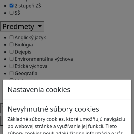
2.stupeň ZŠ
SŠ
Predmety
Anglický jazyk
Biológia
Dejepis
Environmentálna výchova
Etická výchova
Geografia
Matematika
Občianska náuka
Nastavenia cookies
Vlastiveda
Témy
Nevyhnutné súbory cookies
Základné súbory cookies, ktoré umožňujú navigáciu
Platformy
po webovej stránke a využívanie jej funkcií. Tieto
Android
súbory cookies neukladajú žiadne informácie o vás,