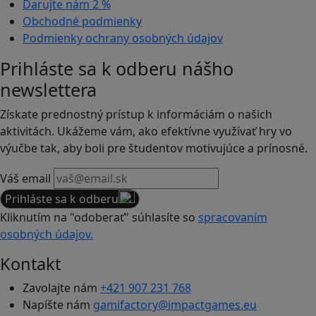
Darujte nám
2 %
Obchodné podmienky
Podmienky ochrany osobných údajov
Prihláste sa k odberu nášho
newslettera
Získate prednostný prístup k informáciám o našich
aktivitách. Ukážeme vám, ako efektívne využívať hry vo
výučbe tak, aby boli pre študentov motivujúce a prínosné.
Váš email
Prihláste sa k odberu
Kliknutím na "odoberať" súhlasíte so
spracovaním
osobných údajov.
Kontakt
Zavolajte nám
+421 907 231 768
Napíšte nám
gamifactory@impactgames.eu