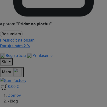
a potom
"Pridať na plochu"
.
Rozumiem
Preskočiť na obsah
Darujte nám
2 %
Registrácia
Prihlásenie
SK
Menu
0,00 €
Domov
›
Blog