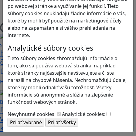
po webovej stránke a využívanie jej funkcií. Tieto
Herná konzola
súbory cookies neukladajú žiadne informácie o vás,
Stolové, kartové
ktoré by mohli byť použité na marketingové účely
alebo na zapamätanie si vášho prehliadania na
Načítam blogy
internete.
Analytické súbory cookies
Heritage Quest AR: Vráťte sa do
Tieto súbory cookies zhromažďujú informácie o
časov, keď Rímska ríša siahala až po
tom, ako sa používa webová stránka, napríklad
Dunaj
ktoré stránky najčastejšie navštevujete a či ste
narazili na chybové hlásenia. Nezhromažďujú údaje,
Heritage Quest AR je mobilná hra, ktorá ponúka…
ktoré by mohli odhaliť vašu totožnosť. Všetky
informácie sú anonymné a slúžia na zlepšenie
funkčnosti webových stránok.
Dobrodružstvá Mimi a Lízy vo
Nevyhnutné cookies:
Analytické cookies:
videohre? Dvojica neoddeliteľných
kamarátok už aj ako herné postavy