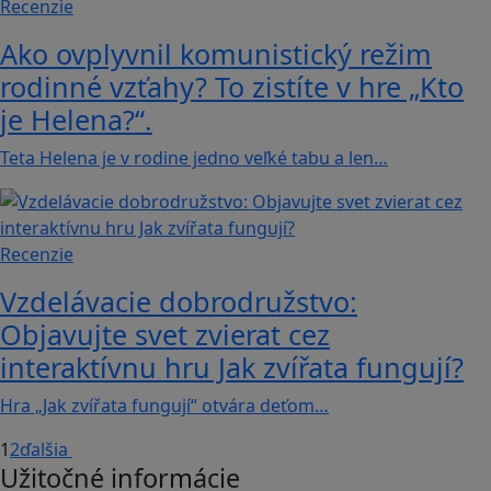
Recenzie
Ako ovplyvnil komunistický režim
rodinné vzťahy? To zistíte v hre „Kto
je Helena?“.
Teta Helena je v rodine jedno veľké tabu a len…
Recenzie
Vzdelávacie dobrodružstvo:
Objavujte svet zvierat cez
interaktívnu hru Jak zvířata fungují?
Hra „Jak zvířata fungují“ otvára deťom…
1
2
ďalšia
Užitočné informácie