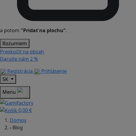
a potom
"Pridať na plochu"
.
Rozumiem
Preskočiť na obsah
Darujte nám
2 %
Registrácia
Prihlásenie
SK
Menu
0,00 €
Domov
›
Blog