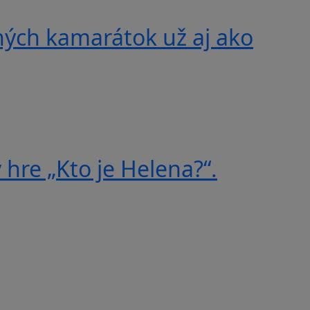
ných kamarátok už aj ako
 hre „Kto je Helena?“.