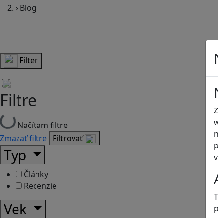
›
Blog
Filter
Filtre
Z
w
Načítam filtre
n
Zmazať filtre
Filtrovať
p
Typ
v
Články
Recenzie
T
Vek
p