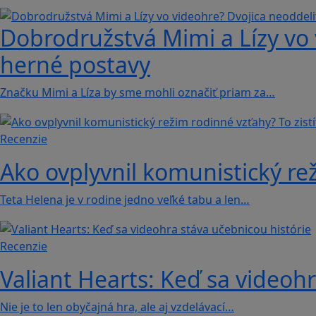
Dobrodružstvá Mimi a Lízy vo 
herné postavy
Značku Mimi a Líza by sme mohli označiť priam za…
Recenzie
Ako ovplyvnil komunistický rež
Teta Helena je v rodine jedno veľké tabu a len…
Recenzie
Valiant Hearts: Keď sa videohr
Nie je to len obyčajná hra, ale aj vzdelávací…