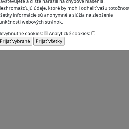
avštevujete a či ste narazili na chybové hlásenia.
ezhromažďujú údaje, ktoré by mohli odhaliť vašu totožnosť
šetky informácie sú anonymné a slúžia na zlepšenie
unkčnosti webových stránok.
evyhnutné cookies:
Analytické cookies: