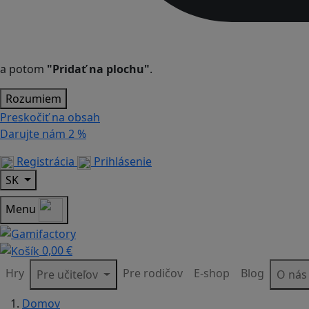
a potom
"Pridať na plochu"
.
Rozumiem
Preskočiť na obsah
Darujte nám
2 %
Registrácia
Prihlásenie
SK
Menu
0,00 €
Hry
Pre rodičov
E-shop
Blog
Pre učiteľov
O ná
Domov