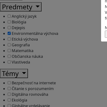
n
Predmety
N
V
Anglický jazyk
f
Biológia
Dejepis
N
Environmentálna výchova
Etická výchova
Geografia
Matematika
Občianska náuka
Vlastiveda
Témy
Bezpečnosť na internete
Čítanie s porozumením
Digitálna rovnováha
Ekológia
Globálne vzdelávanie