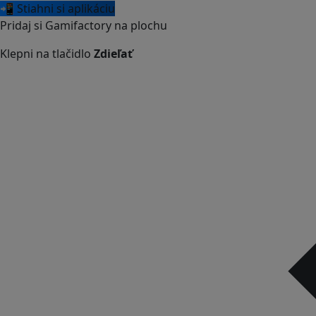
📲 Stiahni si aplikáciu
Pridaj si Gamifactory na plochu
Klepni na tlačidlo
Zdieľať