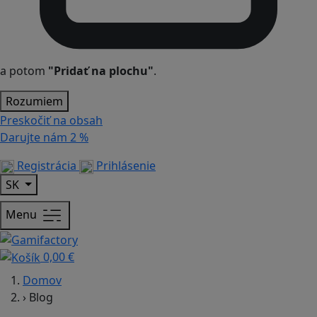
a potom
"Pridať na plochu"
.
Rozumiem
Preskočiť na obsah
Darujte nám
2 %
Registrácia
Prihlásenie
SK
Menu
0,00 €
Domov
›
Blog