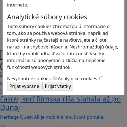
Logické myslenie
internete.
Ľudské práva a tolerancia
Motorika a koncentrácia
Analytické súbory cookies
Programovanie/Technika
Tieto súbory cookies zhromažďujú informácie o
Sociálne zručnosti a kooperácia
tom, ako sa používa webová stránka, napríklad
Strategické myslenie
ktoré stránky najčastejšie navštevujete a či ste
Zdravie a pohyb
narazili na chybové hlásenia. Nezhromažďujú údaje,
ktoré by mohli odhaliť vašu totožnosť. Všetky
Platformy
informácie sú anonymné a slúžia na zlepšenie
funkčnosti webových stránok.
Načítam blogy
Nevyhnutné cookies:
Analytické cookies:
Heritage Quest AR: Vráťte sa do
časov, keď Rímska ríša siahala až po
Dunaj
Heritage Quest AR je mobilná hra, ktorá ponúka…