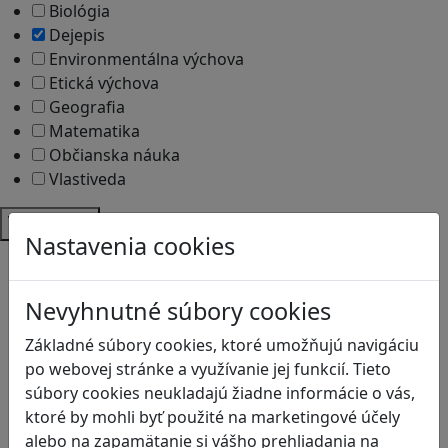
Biológia
Dejepis
Environmentálna výchova
Etická výchova
Geografia
Matematika
Občianska náuka
Vlastiveda
Témy
Nastavenia cookies
Bezpečnosť na internete
Čítanie s porozumením
Nevyhnutné súbory cookies
Digitálna rovnováha
Ekológia
Základné súbory cookies, ktoré umožňujú navigáciu
Globálne vzdelávanie
po webovej stránke a využívanie jej funkcií. Tieto
Kreativita
súbory cookies neukladajú žiadne informácie o vás,
Kritické myslenie
ktoré by mohli byť použité na marketingové účely
Kyberšikana
alebo na zapamätanie si vášho prehliadania na