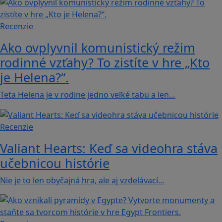
Recenzie
Ako ovplyvnil komunistický režim
rodinné vzťahy? To zistíte v hre „Kto
je Helena?“.
Teta Helena je v rodine jedno veľké tabu a len…
Recenzie
Valiant Hearts: Keď sa videohra stáva
učebnicou histórie
Nie je to len obyčajná hra, ale aj vzdelávací…