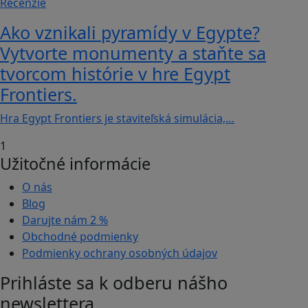
Recenzie
Ako vznikali pyramídy v Egypte?
Vytvorte monumenty a staňte sa
tvorcom histórie v hre Egypt
Frontiers.
Hra Egypt Frontiers je staviteľská simulácia,…
1
Užitočné informácie
O nás
Blog
Darujte nám
2 %
Obchodné podmienky
Podmienky ochrany osobných údajov
Prihláste sa k odberu nášho
newslettera