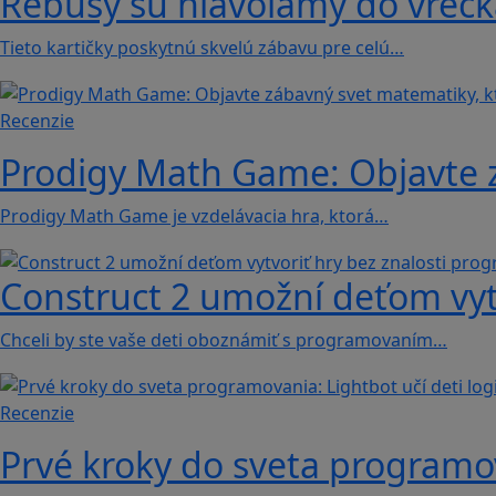
Rébusy sú hlavolamy do vrecka
Tieto kartičky poskytnú skvelú zábavu pre celú…
Recenzie
Prodigy Math Game: Objavte z
Prodigy Math Game je vzdelávacia hra, ktorá…
Construct 2 umožní deťom vyt
Chceli by ste vaše deti oboznámiť s programovaním…
Recenzie
Prvé kroky do sveta programova