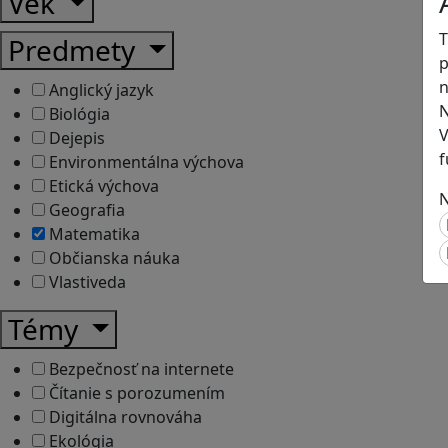
Vek
T
Predmety
p
n
Anglický jazyk
N
Biológia
V
Dejepis
f
Environmentálna výchova
Etická výchova
N
Geografia
Matematika
Občianska náuka
Vlastiveda
Témy
Bezpečnosť na internete
Čítanie s porozumením
Digitálna rovnováha
Ekológia