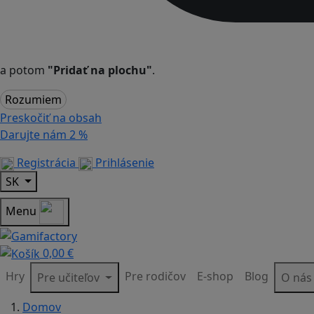
a potom
"Pridať na plochu"
.
Rozumiem
Preskočiť na obsah
Darujte nám
2 %
Registrácia
Prihlásenie
SK
Menu
0,00 €
Hry
Pre rodičov
E-shop
Blog
Pre učiteľov
O ná
Domov