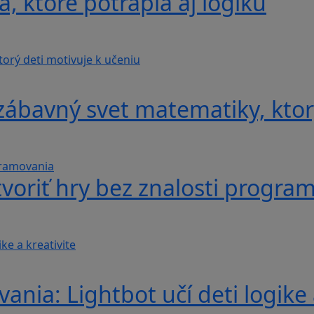
, ktoré potrápia aj logiku
ábavný svet matematiky, ktorý
voriť hry bez znalosti progra
nia: Lightbot učí deti logike 