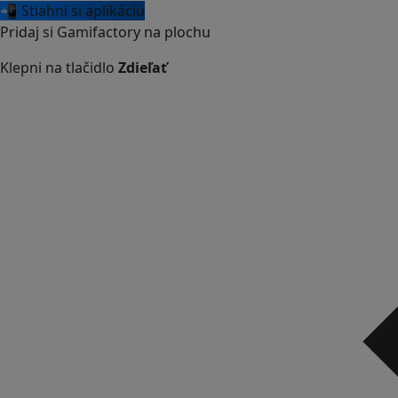
📲 Stiahni si aplikáciu
Pridaj si Gamifactory na plochu
Klepni na tlačidlo
Zdieľať