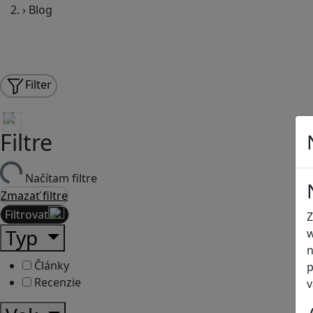
›
Blog
Filter
Filtre
Načítam filtre
Zmazať filtre
Filtrovať
Z
Typ
w
n
Články
p
Recenzie
v