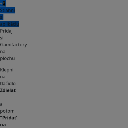
📲
Stiahni
si
aplikáciu
Pridaj
si
Gamifactory
na
plochu
Klepni
na
tlačidlo
Zdieľať
a
potom
"Pridať
na