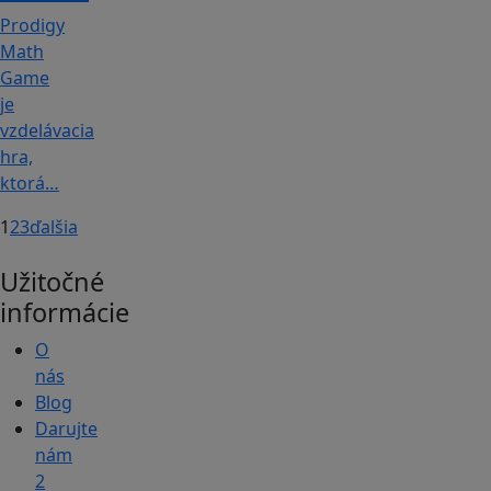
Prodigy
Math
Game
je
vzdelávacia
hra,
ktorá…
1
2
3
ďalšia
Užitočné
informácie
O
nás
Blog
Darujte
nám
2