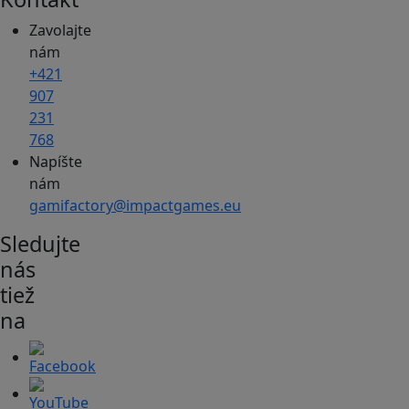
Zavolajte
nám
+421
907
231
768
Napíšte
nám
gamifactory@impactgames.eu
Sledujte
nás
tiež
na