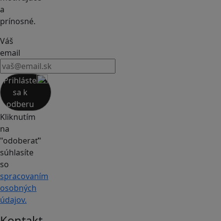
a
prínosné.
Váš
email
Prihláste
sa k
odberu
Kliknutím
na
"odoberať"
súhlasíte
so
spracovaním
osobných
údajov.
Kontakt