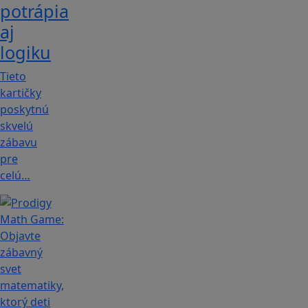
potrápia
aj
logiku
Tieto
kartičky
poskytnú
skvelú
zábavu
pre
celú…