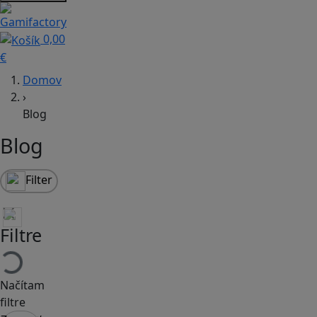
0,00
€
Domov
›
Blog
Blog
Filter
Filtre
Načítam
filtre