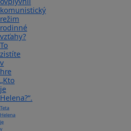
ovplyvnil
komunistický
režim
rodinné
vzťahy?
To
zistíte
v
hre
„Kto
je
Helena?“.
Teta
Helena
je
v