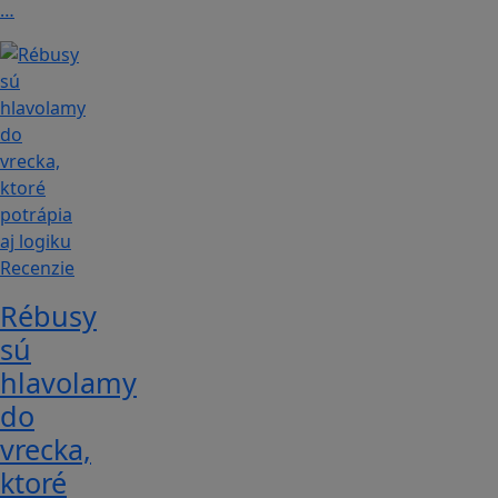
…
Recenzie
Rébusy
sú
hlavolamy
do
vrecka,
ktoré