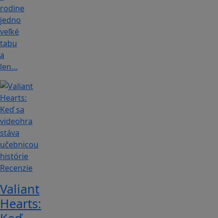
rodine
jedno
veľké
tabu
a
len…
Recenzie
Valiant
Hearts: