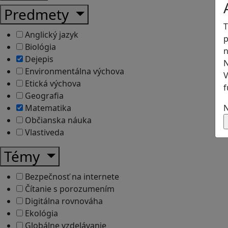
Predmety
T
Anglický jazyk
p
Biológia
n
Dejepis
N
Environmentálna výchova
V
Etická výchova
f
Geografia
N
Matematika
Občianska náuka
Vlastiveda
Témy
Bezpečnosť na internete
Čítanie s porozumením
Digitálna rovnováha
Ekológia
Globálne vzdelávanie