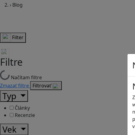
›
Blog
Filter
Filtre
Načítam filtre
Zmazať filtre
Filtrovať
Typ
Z
w
Články
n
Recenzie
p
v
Vek