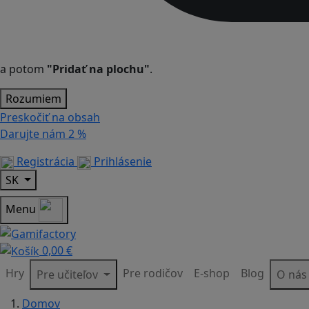
a potom
"Pridať na plochu"
.
Rozumiem
Preskočiť na obsah
Darujte nám
2 %
Registrácia
Prihlásenie
SK
Menu
0,00 €
Hry
Pre rodičov
E-shop
Blog
Pre učiteľov
O ná
Domov