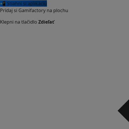
📲 Stiahni si aplikáciu
Pridaj si Gamifactory na plochu
Klepni na tlačidlo
Zdieľať