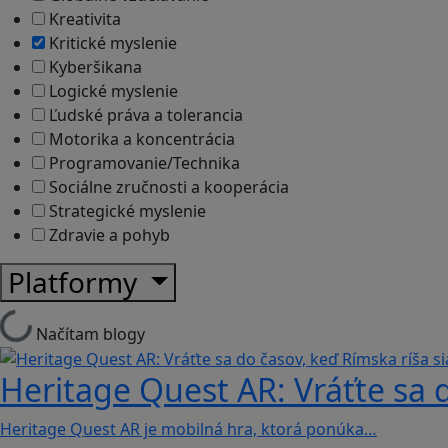
Kreativita
Kritické myslenie
Kyberšikana
Logické myslenie
Ľudské práva a tolerancia
Motorika a koncentrácia
Programovanie/Technika
Sociálne zručnosti a kooperácia
Strategické myslenie
Zdravie a pohyb
Platformy
Načítam blogy
Heritage Quest AR: Vráťte sa 
Heritage Quest AR je mobilná hra, ktorá ponúka…