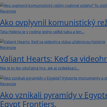
Recenzie
Ako ovplyvnil komunistický rež
Teta Helena je v rodine jedno veľké tabu a len…
Recenzie
Valiant Hearts: Keď sa videohr
Nie je to len obyčajná hra, ale aj vzdelávací…
Recenzie
Ako vznikali pyramídy v Egypt
Egypt Frontiers.