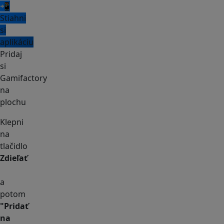
📲
Stiahni
si
aplikáciu
Pridaj
si
Gamifactory
na
plochu
Klepni
na
tlačidlo
Zdieľať
a
potom
"Pridať
na