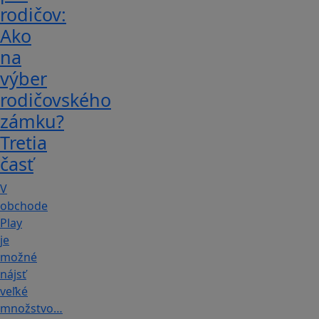
rodičov:
Ako
na
výber
rodičovského
zámku?
Tretia
časť
V
obchode
Play
je
možné
nájsť
veľké
množstvo…