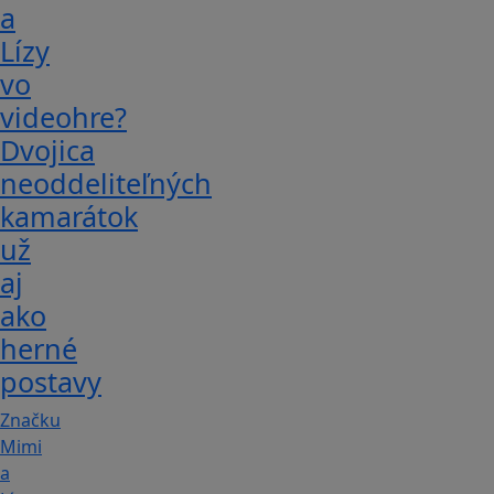
a
Lízy
vo
videohre?
Dvojica
neoddeliteľných
kamarátok
už
aj
ako
herné
postavy
Značku
Mimi
a