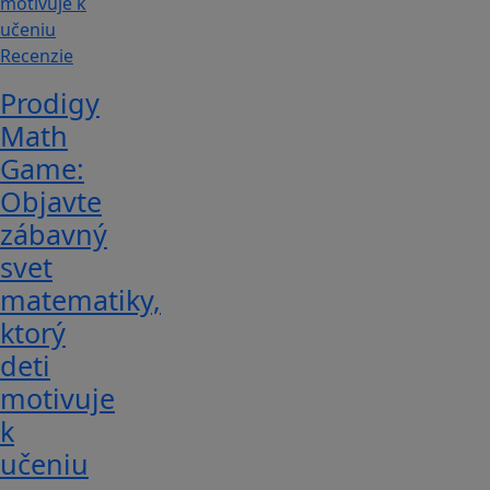
Recenzie
Prodigy
Math
Game:
Objavte
zábavný
svet
matematiky,
ktorý
deti
motivuje
k
učeniu