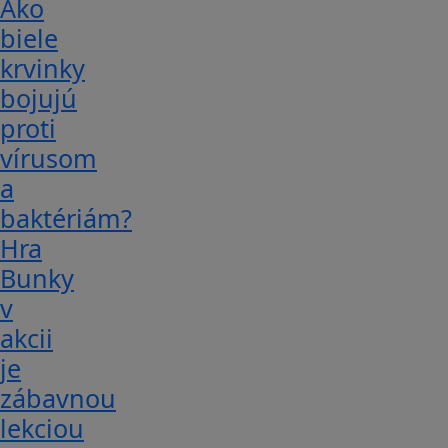
Ako
biele
krvinky
bojujú
proti
vírusom
a
baktériám?
Hra
Bunky
v
akcii
je
zábavnou
lekciou