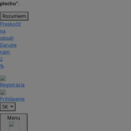
plochu"
.
Rozumiem
Preskočiť
na
obsah
Darujte
nám
2
%
Registrácia
Prihlásenie
SK
Menu