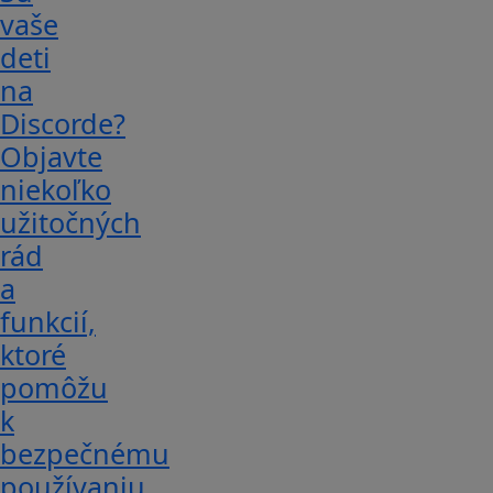
vaše
deti
na
Discorde?
Objavte
niekoľko
užitočných
rád
a
funkcií,
ktoré
pomôžu
k
bezpečnému
používaniu