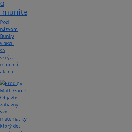
o
imunite
Pod
názvom
Bunky
v akcii
sa
skrýva
mobilná
akčná…