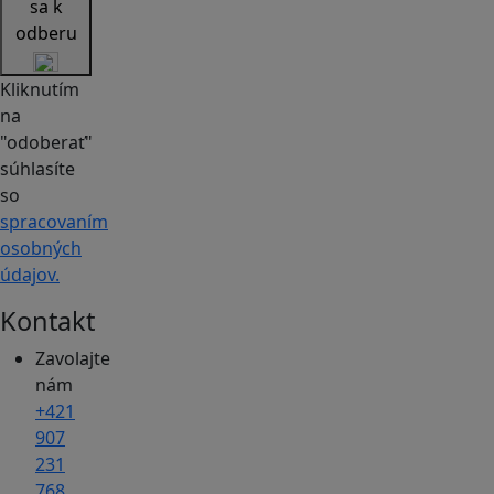
sa k
odberu
Kliknutím
na
"odoberať"
súhlasíte
so
spracovaním
osobných
údajov.
Kontakt
Zavolajte
nám
+421
907
231
768