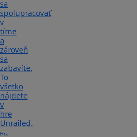
sa
spolupracovať
v
tíme
a
zároveň
sa
zabavíte.
To
všetko
nájdete
v
hre
Unrailed.
Hra