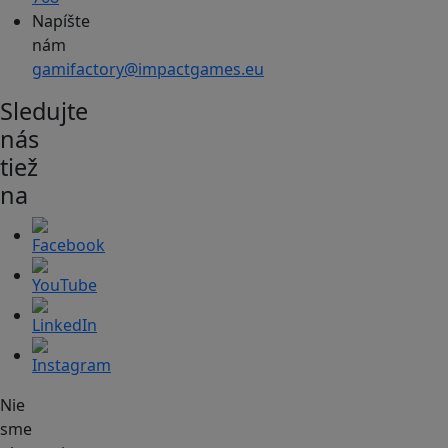
Napíšte
nám
gamifactory@impactgames.eu
Sledujte
nás
tiež
na
Nie
sme