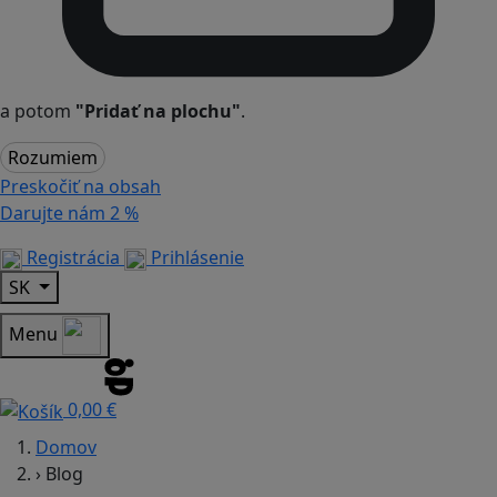
a potom
"Pridať na plochu"
.
Rozumiem
Preskočiť na obsah
Darujte nám
2 %
Registrácia
Prihlásenie
SK
Menu
0,00 €
Domov
›
Blog