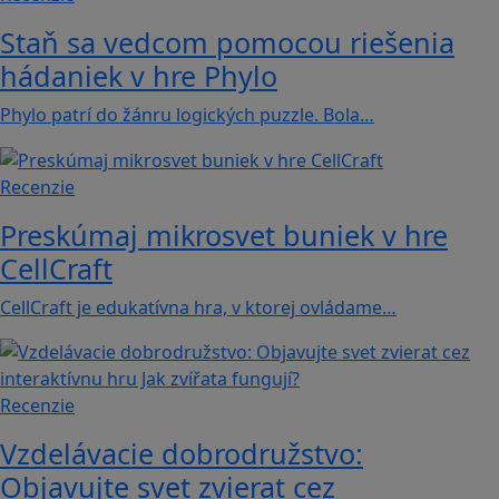
Staň sa vedcom pomocou riešenia
hádaniek v hre Phylo
Phylo patrí do žánru logických puzzle. Bola…
Recenzie
Preskúmaj mikrosvet buniek v hre
CellCraft
CellCraft je edukatívna hra, v ktorej ovládame…
Recenzie
Vzdelávacie dobrodružstvo:
Objavujte svet zvierat cez