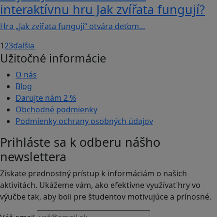
interaktívnu hru Jak zvířata fungují?
Hra „Jak zvířata fungují“ otvára deťom…
1
2
3
ďalšia
Užitočné informácie
O nás
Blog
Darujte nám
2 %
Obchodné podmienky
Podmienky ochrany osobných údajov
Prihláste sa k odberu nášho
newslettera
Získate prednostný prístup k informáciám o našich
aktivitách. Ukážeme vám, ako efektívne využívať hry vo
výučbe tak, aby boli pre študentov motivujúce a prínosné.