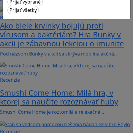
Ako biele krvinky bojujú proti
vírusom a baktériám? Hra Bunky v
akcii je zábavnou lekciou o imunite
Pod názvom Bunky v akcii sa skrýva mobilná akčná…
Recenzie
Smushi Come Home: Milá hra, v
ktorej sa naučíte rozoznávať huby
Smushi Come Home je roztomilá a relaxačná…
Recenzie