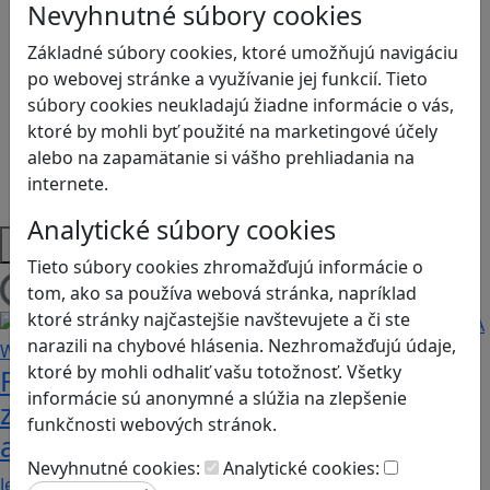
Nevyhnutné súbory cookies
Kyberšikana
Logické myslenie
Základné súbory cookies, ktoré umožňujú navigáciu
Ľudské práva a tolerancia
po webovej stránke a využívanie jej funkcií. Tieto
Motorika a koncentrácia
súbory cookies neukladajú žiadne informácie o vás,
Programovanie/Technika
ktoré by mohli byť použité na marketingové účely
Sociálne zručnosti a kooperácia
alebo na zapamätanie si vášho prehliadania na
Strategické myslenie
internete.
Zdravie a pohyb
Analytické súbory cookies
Platformy
Tieto súbory cookies zhromažďujú informácie o
tom, ako sa používa webová stránka, napríklad
Načítam blogy
ktoré stránky najčastejšie navštevujete a či ste
narazili na chybové hlásenia. Nezhromažďujú údaje,
ktoré by mohli odhaliť vašu totožnosť. Všetky
Fotografujte zvieratká, aby ste
informácie sú anonymné a slúžia na zlepšenie
zachránili ostrov v Alba: A Wildlife
funkčnosti webových stránok.
adventure
Nevyhnutné cookies:
Analytické cookies:
Jednoduchá hra, vhodná pre kohokoľvek z rodiny,…