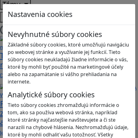
Témy
Nastavenia cookies
Platformy
Načítam blogy
Nevyhnutné súbory cookies
Základné súbory cookies, ktoré umožňujú navigáciu
po webovej stránke a využívanie jej funkcií. Tieto
Tick Tock: A Tale for Tw‪o je hra s
súbory cookies neukladajú žiadne informácie o vás,
netradičnou mechanikou spolupráce
ktoré by mohli byť použité na marketingové účely
alebo na zapamätanie si vášho prehliadania na
Dvaja hráči simultánne lúštia bizarné logické…
internete.
Analytické súbory cookies
Fotografujte zvieratká, aby ste
Tieto súbory cookies zhromažďujú informácie o
zachránili ostrov v Alba: A Wildlife
tom, ako sa používa webová stránka, napríklad
ktoré stránky najčastejšie navštevujete a či ste
adventure
narazili na chybové hlásenia. Nezhromažďujú údaje,
Jednoduchá hra, vhodná pre kohokoľvek z rodiny,…
ktoré by mohli odhaliť vašu totožnosť. Všetky