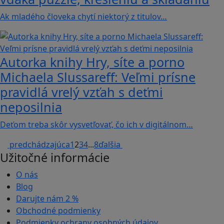
Ak mladého človeka chytí niektorý z titulov…
Autorka knihy Hry, síte a porno
Michaela Slussareff: Veľmi prísne
pravidlá vrelý vzťah s deťmi
neposilnia
Deťom treba skôr vysvetľovať, čo ich v digitálnom…
predchádzajúca
1
2
3
4
...
8
ďalšia
Užitočné informácie
O nás
Blog
Darujte nám
2 %
Obchodné podmienky
Podmienky ochrany osobných údajov