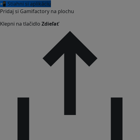
📲 Stiahni si aplikáciu
Pridaj si Gamifactory na plochu
Klepni na tlačidlo
Zdieľať