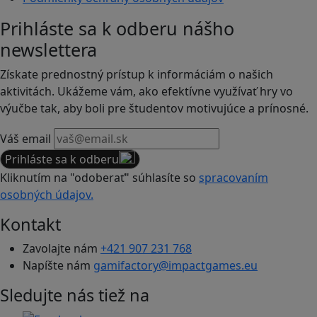
Prihláste sa k odberu nášho
newslettera
Získate prednostný prístup k informáciám o našich
aktivitách. Ukážeme vám, ako efektívne využívať hry vo
výučbe tak, aby boli pre študentov motivujúce a prínosné.
Váš email
Prihláste sa k odberu
Kliknutím na "odoberať" súhlasíte so
spracovaním
osobných údajov.
Kontakt
Zavolajte nám
+421 907 231 768
Napíšte nám
gamifactory@impactgames.eu
Sledujte nás tiež na