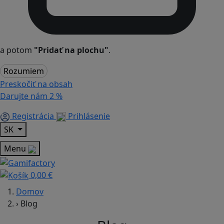
a potom
"Pridať na plochu"
.
Rozumiem
Preskočiť na obsah
Darujte nám
2 %
Registrácia
Prihlásenie
SK
Menu
0,00 €
Domov
›
Blog