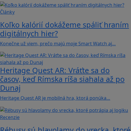
Články
Koľko kalórií dokážeme spáliť hraním
digitálnych hier?
Konečne už viem, prečo majú moje Smart Watch aj…
Heritage Quest AR: Vráťte sa do
časov, keď Rímska ríša siahala až po
Dunaj
Heritage Quest AR je mobilná hra, ktorá ponúka…
Recenzie
Rébusy sú hlavolamy do vrecka, ktoré