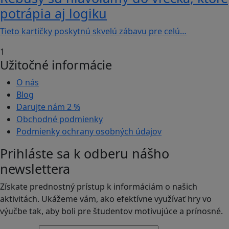
potrápia aj logiku
Tieto kartičky poskytnú skvelú zábavu pre celú…
1
Užitočné informácie
O nás
Blog
Darujte nám
2 %
Obchodné podmienky
Podmienky ochrany osobných údajov
Prihláste sa k odberu nášho
newslettera
Získate prednostný prístup k informáciám o našich
aktivitách. Ukážeme vám, ako efektívne využívať hry vo
výučbe tak, aby boli pre študentov motivujúce a prínosné.