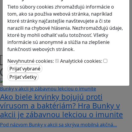
Logické myslenie
Tieto súbory cookies zhromažďujú informácie o
Ľudské práva a tolerancia
tom, ako sa používa webová stránka, napríklad
Motorika a koncentrácia
ktoré stránky najčastejšie navštevujete a či ste
Programovanie/Technika
narazili na chybové hlásenia. Nezhromažďujú údaje,
Sociálne zručnosti a kooperácia
ktoré by mohli odhaliť vašu totožnosť. Všetky
Strategické myslenie
informácie sú anonymné a slúžia na zlepšenie
Zdravie a pohyb
funkčnosti webových stránok.
Platformy
Nevyhnutné cookies:
Analytické cookies:
Načítam blogy
Ako biele krvinky bojujú proti
vírusom a baktériám? Hra Bunky v
akcii je zábavnou lekciou o imunite
Pod názvom Bunky v akcii sa skrýva mobilná akčná…