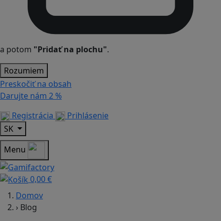
a potom
"Pridať na plochu"
.
Rozumiem
Preskočiť na obsah
Darujte nám
2 %
Registrácia
Prihlásenie
SK
Menu
0,00 €
Domov
›
Blog