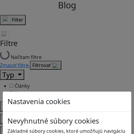
Blog
Filter
Filtre
Načítam filtre
Zmazať filtre
Filtrovať
Typ
Články
Recenzie
Nastavenia cookies
Vek
Predmety
Nevyhnutné súbory cookies
Témy
Základné súbory cookies, ktoré umožňujú navigáciu