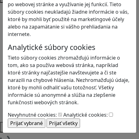
po webovej stránke a využívanie jej funkcií. Tieto
Bezpečnosť na internete
súbory cookies neukladajú žiadne informácie o vás,
Čítanie s porozumením
ktoré by mohli byť použité na marketingové účely
Digitálna rovnováha
alebo na zapamätanie si vášho prehliadania na
Ekológia
internete.
Globálne vzdelávanie
Analytické súbory cookies
Kreativita
Kritické myslenie
Tieto súbory cookies zhromažďujú informácie o
Kyberšikana
tom, ako sa používa webová stránka, napríklad
Logické myslenie
ktoré stránky najčastejšie navštevujete a či ste
Ľudské práva a tolerancia
narazili na chybové hlásenia. Nezhromažďujú údaje,
Motorika a koncentrácia
ktoré by mohli odhaliť vašu totožnosť. Všetky
Programovanie/Technika
informácie sú anonymné a slúžia na zlepšenie
Sociálne zručnosti a kooperácia
funkčnosti webových stránok.
Strategické myslenie
Zdravie a pohyb
Nevyhnutné cookies:
Analytické cookies:
Platformy