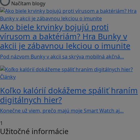
Načítam blogy
Ako biele krvinky bojujú proti
vírusom a baktériám? Hra Bunky v
akcii je zábavnou lekciou o imunite
Pod názvom Bunky v akcii sa skrýva mobilná akčná…
Články
Koľko kalórií dokážeme spáliť hraním
digitálnych hier?
Konečne už viem, prečo majú moje Smart Watch aj…
1
Užitočné informácie